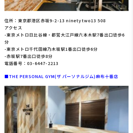
住所：東京都港区赤坂
9-2-13 ninetytwo13 508
アクセス
-東京メトロ日比谷線・都営大江戸線六本木駅
7
番出口徒歩
6
分
-東京メトロ千代田線乃木坂駅
1
番出口徒歩
6
分
-赤坂駅
7
番出口徒歩
8
分
電話番号：
03-6447-2213
■THE PERSONAL GYM(ザ パーソナルジム)麻布十番店